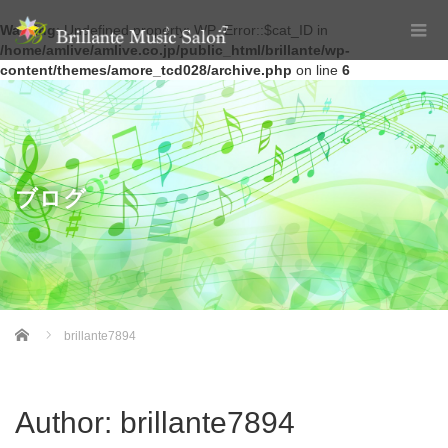
Warning
: Undefined property: WP_Error::$cat_ID in
/home/amlive/amlive.co.jp/public_html/brillante/wp-
content/themes/amore_tcd028/archive.php
on line
6
ブログ
Home
brillante7894
Author:
brillante7894